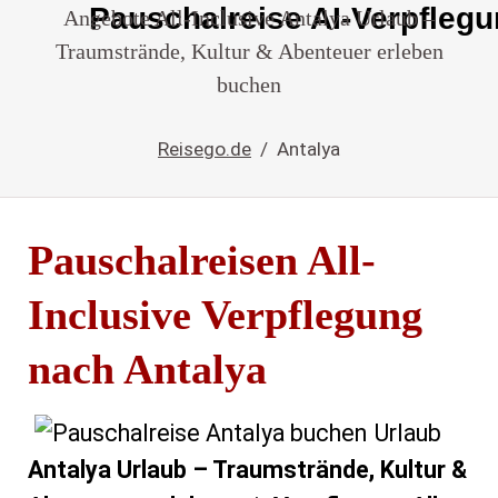
Pauschalreise AI-Verpfleg
Angebote All-Inclusive Antalya Urlaub –
einfach
Traumstrände, Kultur & Abenteuer erleben
buchen
buchen
Reisego.de
Antalya
Pauschalreisen All-
Inclusive Verpflegung
nach Antalya
Urlaub
Antalya Urlaub – Traumstrände, Kultur &