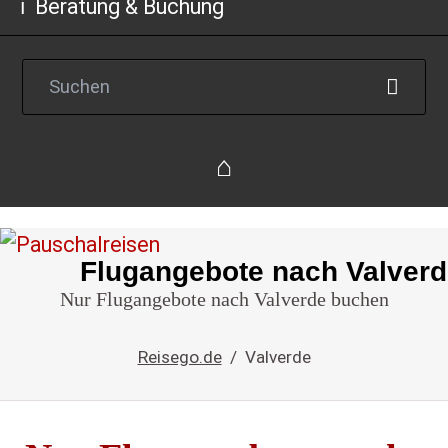
Beratung & Buchung
Flugangebote nach Valver
Reise
Nur Flugangebote nach Valverde buchen
einfach
buchen
Reisego.de
Valverde