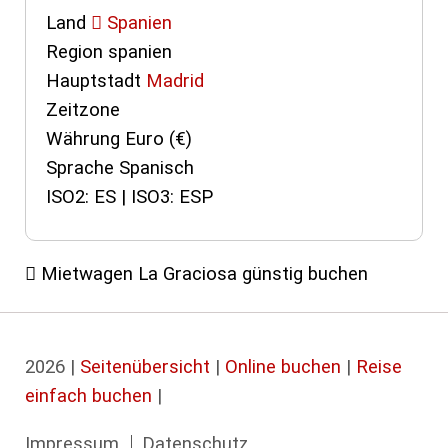
Land
Spanien
Region spanien
Hauptstadt
Madrid
Zeitzone
Währung Euro (€)
Sprache Spanisch
ISO2: ES | ISO3: ESP
Mietwagen La Graciosa günstig buchen
2026 |
Seitenübersicht
|
Online buchen
|
Reise
einfach buchen
|
Navigation
Impressum
Datenschutz