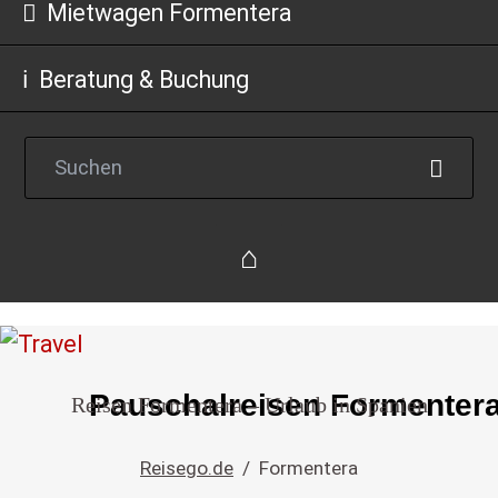
Mietwagen Formentera
Beratung & Buchung
Reise
Pauschalreisen Formenter
Reisen Formentera – Urlaub in Spanien
einfach
buchen
Reisego.de
Formentera