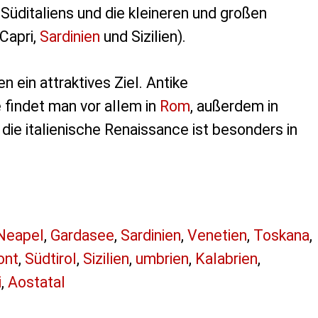
Süditaliens und die kleineren und großen
 Capri,
Sardinien
und Sizilien).
n ein attraktives Ziel. Antike
indet man vor allem in
Rom
, außerdem in
; die italienische Renaissance ist besonders in
Neapel
,
Gardasee
,
Sardinien
,
Venetien
,
Toskana
,
ont
,
Südtirol
,
Sizilien
,
umbrien
,
Kalabrien
,
i
,
Aostatal