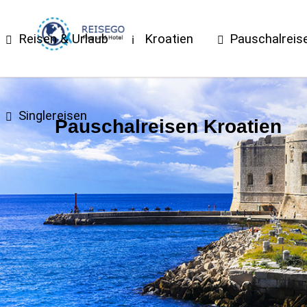
Reisen & Urlaub
Kroatien
Pauschalreis
Singlereisen
Pauschalreisen Kroatien