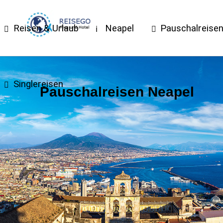
Reisen & Urlaub
Neapel
Pauschalreise
Singlereisen
Pauschalreisen Neapel