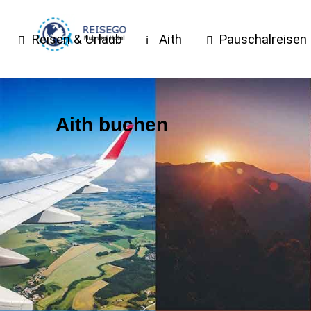
Reisen & Urlaub
Aith
Pauschalreisen
Aith buchen