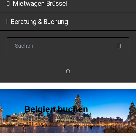
Mietwagen Brüssel
Beratung & Buchung
Reise
Belgien buchen
einfach
buchen