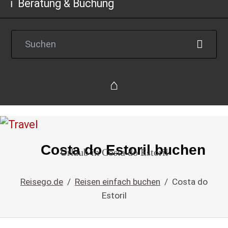
Beratung & Buchung
Reise
Costa do Estoril buchen
Urlaub in Costa do Estoril
einfach
buchen
Reisego.de
Reisen einfach buchen
Costa do
Estoril