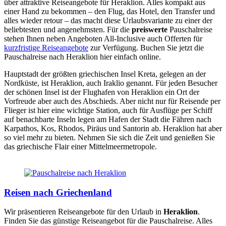
über attraktive Reiseangebote für Heraklion. Alles kompakt aus
einer Hand zu bekommen – den Flug, das Hotel, den Transfer und
alles wieder retour – das macht diese Urlaubsvariante zu einer der
beliebtesten und angenehmsten. Für die
preiswerte
Pauschalreise
stehen Ihnen neben Angeboten All-Inclusive auch Offerten für
kurzfristige Reiseangebote
zur Verfügung. Buchen Sie jetzt die
Pauschalreise nach Heraklion hier einfach online.
Hauptstadt der größten griechischen Insel Kreta, gelegen an der
Nordküste, ist Heraklion, auch Iraklio genannt. Für jeden Besucher
der schönen Insel ist der Flughafen von Heraklion ein Ort der
Vorfreude aber auch des Abschieds. Aber nicht nur für Reisende per
Flieger ist hier eine wichtige Station, auch für Ausflüge per Schiff
auf benachbarte Inseln legen am Hafen der Stadt die Fähren nach
Karpathos, Kos, Rhodos, Piräus und Santorin ab. Heraklion hat aber
so viel mehr zu bieten. Nehmen Sie sich die Zeit und genießen Sie
das griechische Flair einer Mittelmeermetropole.
Reisen nach Griechenland
Wir präsentieren Reiseangebote für den Urlaub in
Heraklion
.
Finden Sie das günstige Reiseangebot für die Pauschalreise. Alles