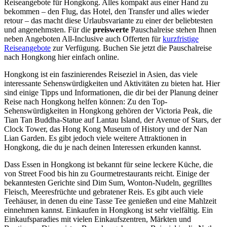
Reiseangebote für Hongkong. Alles kompakt aus einer Hand zu
bekommen – den Flug, das Hotel, den Transfer und alles wieder
retour – das macht diese Urlaubsvariante zu einer der beliebtesten
und angenehmsten. Für die
preiswerte
Pauschalreise stehen Ihnen
neben Angeboten All-Inclusive auch Offerten für
kurzfristige
Reiseangebote
zur Verfügung. Buchen Sie jetzt die Pauschalreise
nach Hongkong hier einfach online.
Hongkong ist ein faszinierendes Reiseziel in Asien, das viele
interessante Sehenswürdigkeiten und Aktivitäten zu bieten hat. Hier
sind einige Tipps und Informationen, die dir bei der Planung deiner
Reise nach Hongkong helfen können: Zu den Top-
Sehenswürdigkeiten in Hongkong gehören der Victoria Peak, die
Tian Tan Buddha-Statue auf Lantau Island, der Avenue of Stars, der
Clock Tower, das Hong Kong Museum of History und der Nan
Lian Garden. Es gibt jedoch viele weitere Attraktionen in
Hongkong, die du je nach deinen Interessen erkunden kannst.
Dass Essen in Hongkong ist bekannt für seine leckere Küche, die
von Street Food bis hin zu Gourmetrestaurants reicht. Einige der
bekanntesten Gerichte sind Dim Sum, Wonton-Nudeln, gegrilltes
Fleisch, Meeresfrüchte und gebratener Reis. Es gibt auch viele
Teehäuser, in denen du eine Tasse Tee genießen und eine Mahlzeit
einnehmen kannst. Einkaufen in Hongkong ist sehr vielfältig. Ein
Einkaufsparadies mit vielen Einkaufszentren, Märkten und