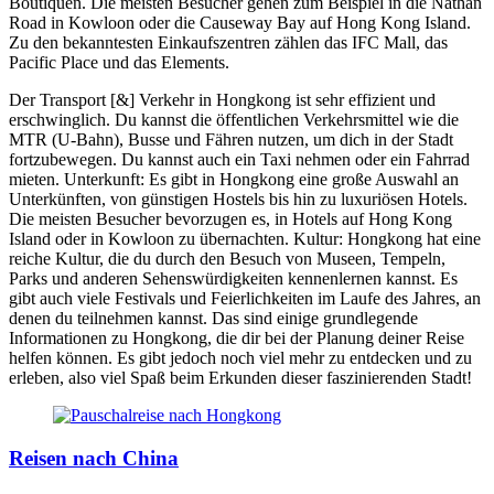
Boutiquen. Die meisten Besucher gehen zum Beispiel in die Nathan
Road in Kowloon oder die Causeway Bay auf Hong Kong Island.
Zu den bekanntesten Einkaufszentren zählen das IFC Mall, das
Pacific Place und das Elements.
Der Transport [&] Verkehr in Hongkong ist sehr effizient und
erschwinglich. Du kannst die öffentlichen Verkehrsmittel wie die
MTR (U-Bahn), Busse und Fähren nutzen, um dich in der Stadt
fortzubewegen. Du kannst auch ein Taxi nehmen oder ein Fahrrad
mieten. Unterkunft: Es gibt in Hongkong eine große Auswahl an
Unterkünften, von günstigen Hostels bis hin zu luxuriösen Hotels.
Die meisten Besucher bevorzugen es, in Hotels auf Hong Kong
Island oder in Kowloon zu übernachten. Kultur: Hongkong hat eine
reiche Kultur, die du durch den Besuch von Museen, Tempeln,
Parks und anderen Sehenswürdigkeiten kennenlernen kannst. Es
gibt auch viele Festivals und Feierlichkeiten im Laufe des Jahres, an
denen du teilnehmen kannst. Das sind einige grundlegende
Informationen zu Hongkong, die dir bei der Planung deiner Reise
helfen können. Es gibt jedoch noch viel mehr zu entdecken und zu
erleben, also viel Spaß beim Erkunden dieser faszinierenden Stadt!
Reisen nach China