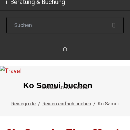
Beratung & Buchung
Reise
Ko Samui buchen
Urlaub in Ko Samui
einfach
buchen
Reisego.de
Reisen einfach buchen
Ko Samui